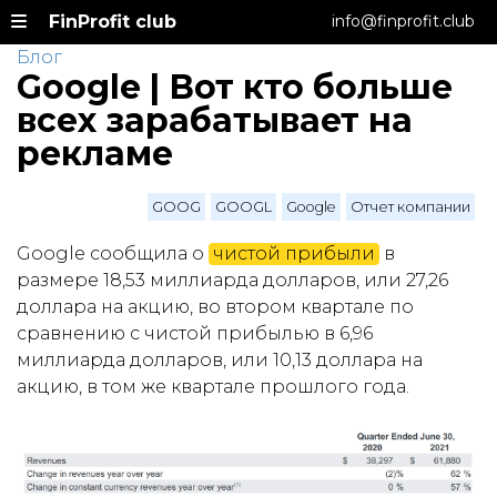
FinProfit club
info@finprofit.club
Блог
Google | Вот кто больше
всех зарабатывает на
рекламе
GOOG
GOOGL
Google
Отчет компании
Google сообщила о
чистой прибыли
в
размере 18,53 миллиарда долларов, или 27,26
доллара на акцию, во втором квартале по
сравнению с чистой прибылью в 6,96
миллиарда долларов, или 10,13 доллара на
акцию, в том же квартале прошлого года.