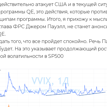
ействительно атакует США и в текущей сит
рограммы QE, это действия, которые проти
ипам программы. Итого, я прихожу к мысли 
глава ФРС Джером Пауэлл, не станет анонс
QE.
дать того, что все пройдет спокойно. Речь П
будет. На это указывает продолжающий рос
ой волатильности в SP500