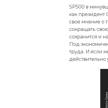
SP500 в минувш
как президент 
свое мнение о 
сокращать свою
сохранится и н
Под экономичес
труда. И если 
действительно 