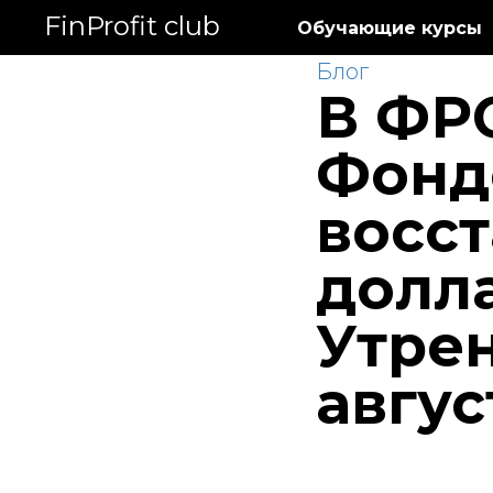
FinProfit club
Обучающие курсы
Блог
В ФРС
Фонд
восст
долла
Утрен
авгус