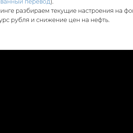
ованный перевод
).
инге разбираем текущие настроения на фо
курс рубля и снижение цен на нефть.