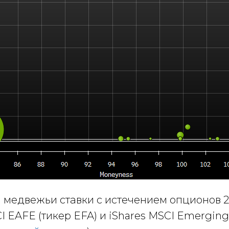
медвежьи ставки с истечением опционов 2
I EAFE (тикер EFA) и iShares MSCI Emerging