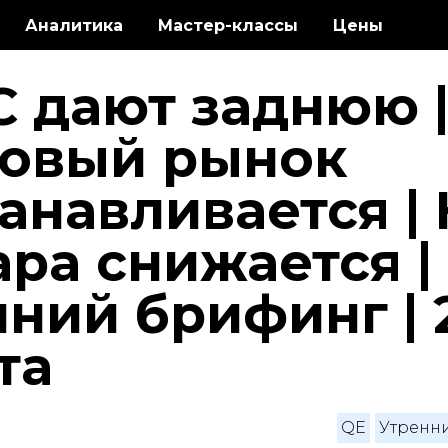
Аналитика
Мастер-классы
Цены
 дают заднюю 
овый рынок
анавливается |
ра снижается |
ний брифинг | 
та
QE
Утренн