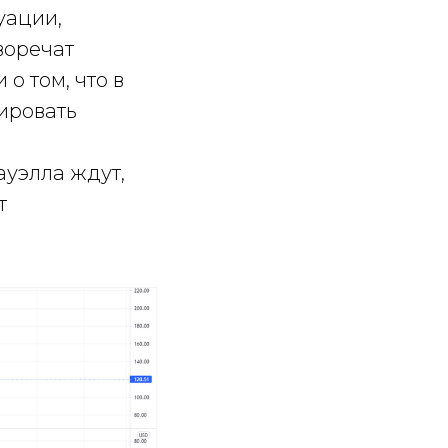
уации,
воречат
о том, что в
ировать
ауэлла ждут,
т