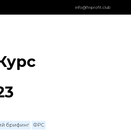
info@finprofit.club
|
 Курс
23
ий брифинг
ФРС