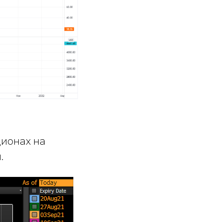
ционах на
.