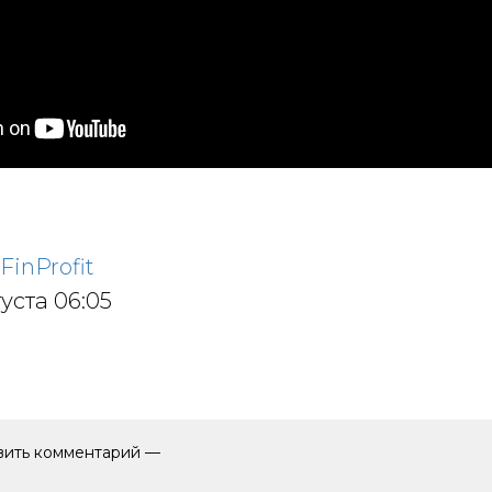
FinProfit
уста 06:05
авить комментарий —