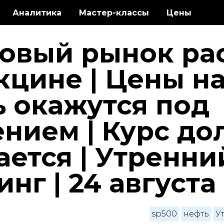
Аналитика
Мастер-классы
Цены
овый рынок ра
кцине | Цены н
ь окажутся под
нием | Курс до
ется | Утренни
нг | 24 августа
sp500
нефть
У