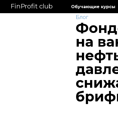
FinProfit club
Обучающие курсы
Блог
Фонд
на ва
нефт
давле
снижа
брифи