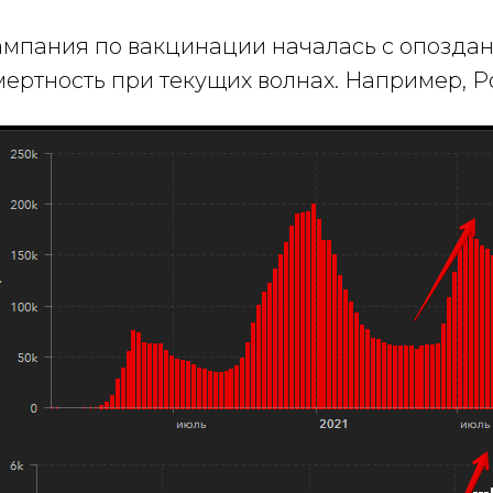
кампания по вакцинации началась с опозда
ртность при текущих волнах. Например, Р