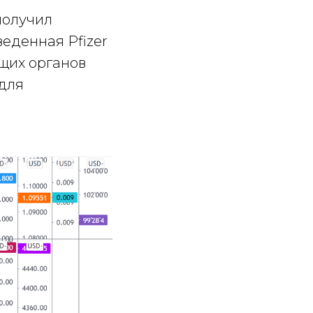
получил
веденная Pfizer
ющих органов
 для