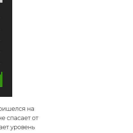
пришелся на
не спасает от
жает уровень