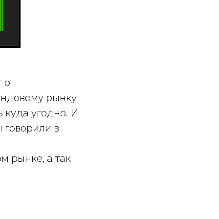
 о
ондовому рынку
ь куда угодно. И
ы говорили в
 рынке, а так