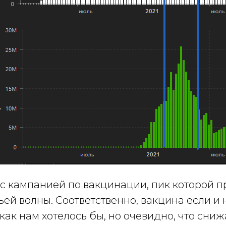
 с кампанией по вакцинации, пик которой 
ей волны. Соответственно, вакцина если и 
как нам хотелось бы, но очевидно, что сни