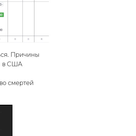
ься. Причины
я в США
во смертей