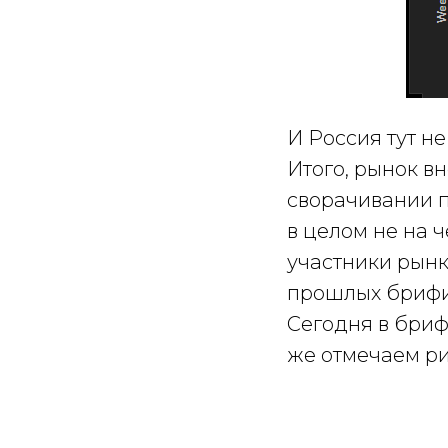
И Россия тут н
Итого, рынок вн
сворачивании п
в целом не на ч
участники рынк
прошлых брифи
Сегодня в бриф
же отмечаем ри