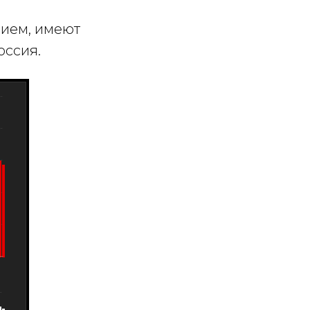
нием, имеют
оссия.