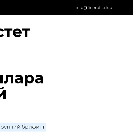
info@finprofit.club
стет
а
ллара
й
тренний брифинг