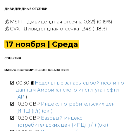
ДИВИДЕНДНЫЕ ОТСЕЧКИ
💰 MSFT - Дивидендная отсечка 0,62$ (0,19%)
💰 CVX - Дивидендная отсечка 1,34$ (1,18%)
17 ноября | Среда
СОБЫТИЯ
МАКРОЭКОНОМИЧЕСКИЕ ПОКАЗАТЕЛИ
00:30 🛢
Недельные запасы сырой нефти по
данным Американского института нефти
(API
)
10:30 GBP
Индекс потребительских цен
(ИПЦ) (г/г) (окт)
10:30 GBP
Базовый индекс
потребительских цен (ИПЦ) (г/г) (окт)