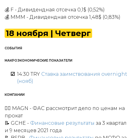
💰 F - Дивидендная отсечка 0,1$ (0,52%)
💰 MMM - Дивидендная отсечка 1,48$ (0,83%)
18 ноября | Четверг
СОБЫТИЯ
МАКРОЭКОНОМИЧЕСКИЕ ПОКАЗАТЕЛИ
14:30 TRY
Ставка заимствования overnight
(нояб)
КОМПАНИИ
👩‍⚖️ MAGN - ФАС рассмотрит дело по ценам на
прокат
📝 GCHE -
Финансовые результаты
за 3 квартал
и 9 месяцев 2021 года
📝 BSPB
-
Финансовые результаты
по МСФО за