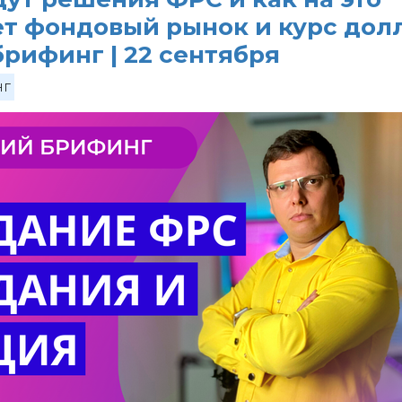
ет фондовый рынок и курс дол
рифинг | 22 сентября
нг