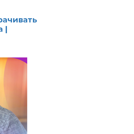
рачивать
 |