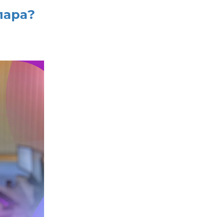
лара?