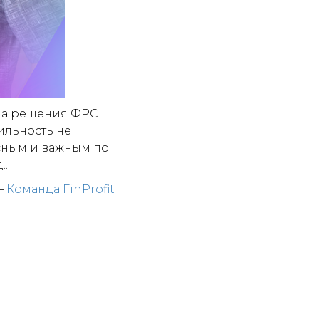
 на решения ФРС
ильность не
есным и важным по
..
—
Команда FinProfit