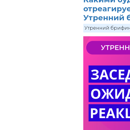
отреагиру
Утренний б
Утренний брифи