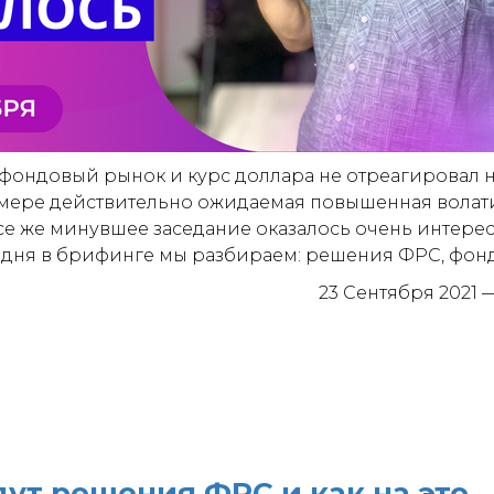
 фондовый рынок и курс доллара не отреагировал
о мере действительно ожидаемая повышенная волат
все же минувшее заседание оказалось очень интер
дня в брифинге мы разбираем: решения ФРС, фонд.
23 Сентября 2021
ут решения ФРС и как на это