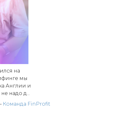
ился на
рифинге мы
ка Англии и
е надо д...
—
Команда FinProfit