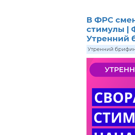
В ФРС сме
стимулы | 
Утренний б
Утренний брифи