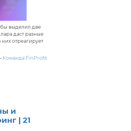
 бы выделил две
лара даст разные
 них отреагирует
—
Команда FinProfit
ны и
нг | 21