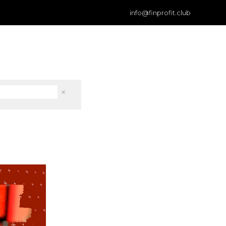
info@finprofit.club
×