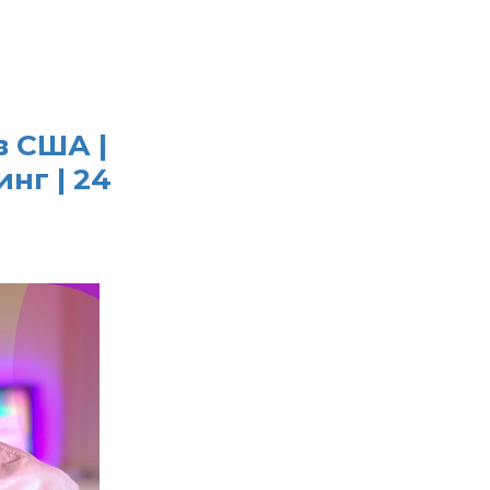
в США |
нг | 24