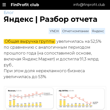
FinProfit club
info@finprofit.club
Блог
Яндекс | Разбор отчета
YNDX
Отчет компании
Яндекс
Общая выручка группы
увеличилась на 52,5%
по сравнению с аналогичным периодом
прошлого года (на сопоставимой основе,
включая Яндекс.Маркет) и достигла 91,3 млрд
руб.,
При этом доля нерекламного бизнеса
увеличилась до 53%.