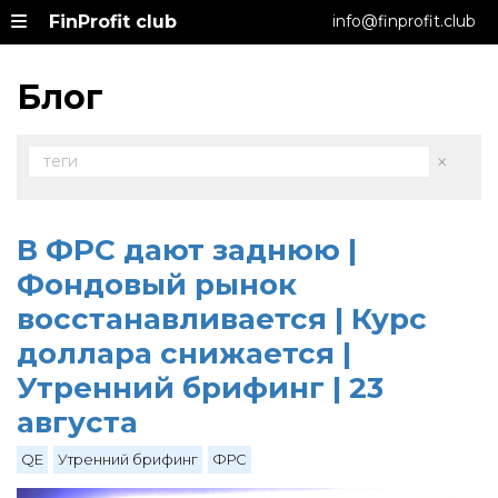
FinProfit club
info@finprofit.club
Блог
×
теги
В ФРС дают заднюю |
Фондовый рынок
восстанавливается | Курс
доллара снижается |
Утренний брифинг | 23
августа
QE
Утренний брифинг
ФРС