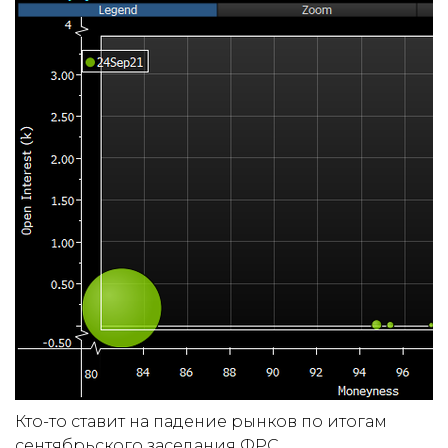
Кто-то ставит на падение рынков по итогам
сентябрьского заседания ФРС.