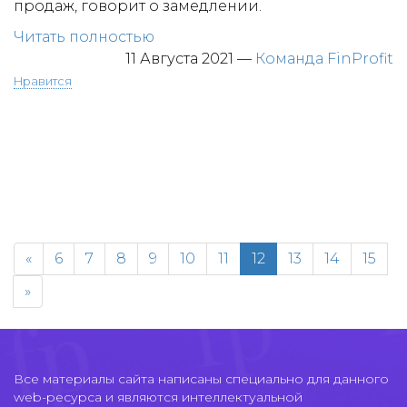
продаж, говорит о замедлении.
Читать полностью
11 Августа 2021
—
Команда FinProfit
Нравится
«
6
7
8
9
10
11
12
13
14
15
»
Все материалы сайта написаны специально для данного
web-ресурса и являются интеллектуальной